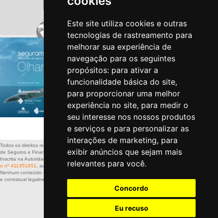
cookies
Este site utiliza cookies e outras
tecnologias de rastreamento para
melhorar sua experiência de
navegação para os seguintes
propósitos:
para ativar a
funcionalidade básica do site
,
para proporcionar uma melhor
experiência no site
,
para medir o
seu interesse nos nossos produtos
e serviços e para personalizar as
Politica de Privacidade
-
Politica de Cookies
interações de marketing
,
para
Todos os direitos reservados a: SEGURAMENTE – Sociedade de Mediação
exibir anúncios que sejam mais
de Seguros e Financiamentos, Lda
Inscrita na Autoridade de Supervisão de Seguros e Fundos de Pensões
sob
relevantes para você
.
o nº 411351851
, autorizada a exercer actividade nos ramos Vida e Não-Vida
Nenhum conteúdo deste site dispensa a leitura da informação pré-contratual
e contratual legalmente exigida.
Concordo
Eu recuso