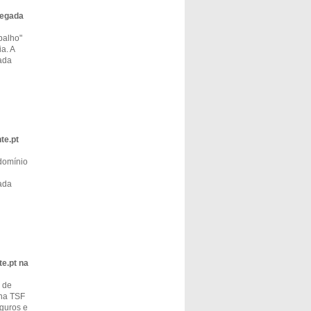
regada
balho"
a. A
ada
te.pt
domínio
ada
e.pt na
 de
na TSF
eguros e