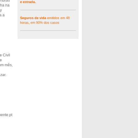
rturas
e estrada.
nha na
y
a a
Seguros de vida
emitidos em 48
horas, em 90% dos casos
 Civil
ue
um mês,
zar.
e
ente.pt