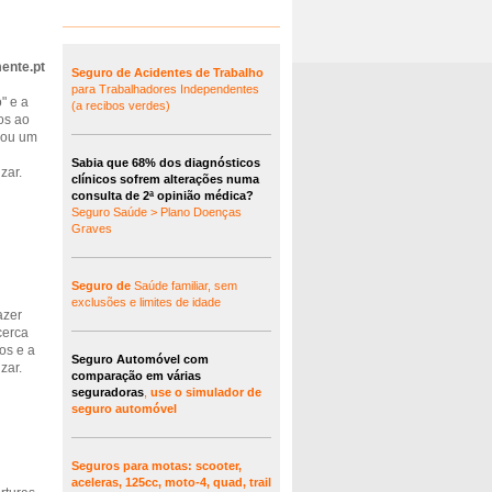
ente.pt
Seguro de Acidentes de Trabalho
para Trabalhadores Independentes
" e a
(a recibos verdes)
os ao
rou um
Sabia que 68% dos diagnósticos
zar.
clínicos sofrem alterações numa
consulta de 2ª opinião médica?
Seguro Saúde > Plano Doenças
Graves
Seguro de
Saúde familiar, sem
exclusões e limites de idade
azer
cerca
os e a
Seguro Automóvel com
zar.
comparação em várias
seguradoras
,
use o simulador de
seguro automóvel
Seguros para motas: scooter,
aceleras, 125cc, moto-4, quad, trail