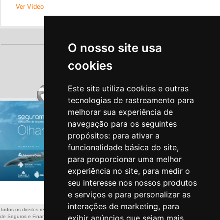
Ver Vídeo
O nosso site usa
cookies
Este site utiliza cookies e outras
tecnologias de rastreamento para
melhorar sua experiência de
navegação para os seguintes
propósitos:
para ativar a
funcionalidade básica do site
,
para proporcionar uma melhor
experiência no site
,
para medir o
seu interesse nos nossos produtos
Politica de Privacidade
-
Politica de Cookies
e serviços e para personalizar as
interações de marketing
,
para
Todos os direitos reservados a: SEGURAMENTE – Sociedade de Mediação
exibir anúncios que sejam mais
de Seguros e Financiamentos, Lda