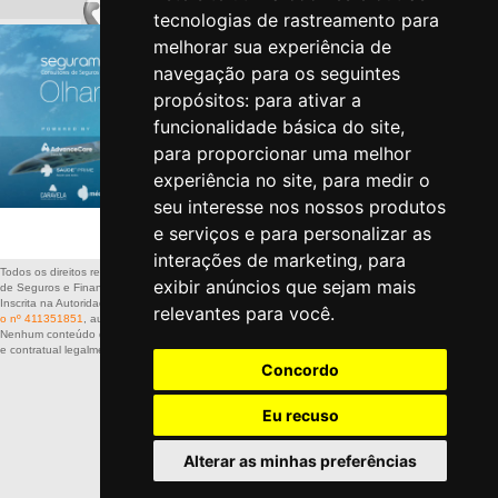
tecnologias de rastreamento para
melhorar sua experiência de
navegação para os seguintes
propósitos:
para ativar a
funcionalidade básica do site
,
para proporcionar uma melhor
experiência no site
,
para medir o
seu interesse nos nossos produtos
e serviços e para personalizar as
Politica de Privacidade
-
Politica de Cookies
interações de marketing
,
para
Todos os direitos reservados a: SEGURAMENTE – Sociedade de Mediação
exibir anúncios que sejam mais
de Seguros e Financiamentos, Lda
Inscrita na Autoridade de Supervisão de Seguros e Fundos de Pensões
sob
relevantes para você
.
o nº 411351851
, autorizada a exercer actividade nos ramos Vida e Não-Vida
Nenhum conteúdo deste site dispensa a leitura da informação pré-contratual
e contratual legalmente exigida.
Concordo
Eu recuso
Alterar as minhas preferências